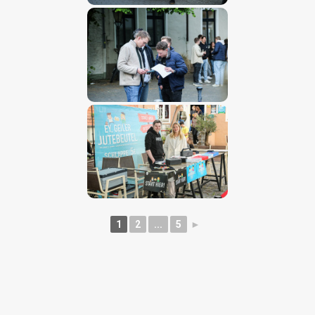
1
2
...
5
►