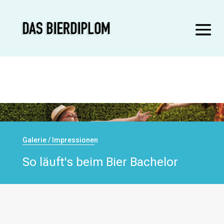
Galerie / Impressionen
So läuft's beim Bier Bachelor