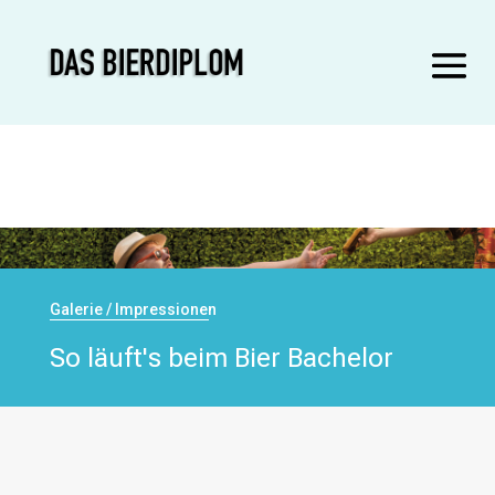
Galerie / Impressionen
So läuft's beim Bier Bachelor