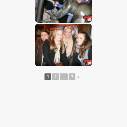
1
2
...
7
►