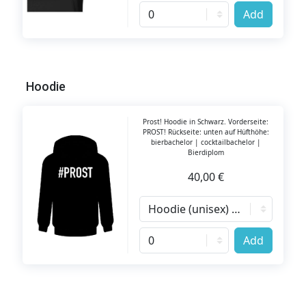
Add
Hoodie
Prost! Hoodie in Schwarz. Vorderseite:
PROST! Rückseite: unten auf Hüfthöhe:
bierbachelor | cocktailbachelor |
Bierdiplom
40,00 €
Add